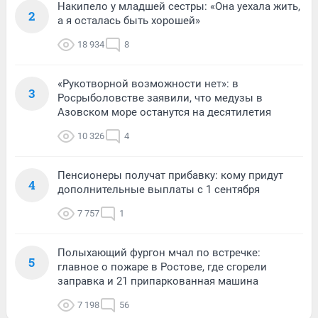
Накипело у младшей сестры: «Она уехала жить,
2
а я осталась быть хорошей»
18 934
8
«Рукотворной возможности нет»: в
3
Росрыболовстве заявили, что медузы в
Азовском море останутся на десятилетия
10 326
4
Пенсионеры получат прибавку: кому придут
4
дополнительные выплаты с 1 сентября
7 757
1
Полыхающий фургон мчал по встречке:
5
главное о пожаре в Ростове, где сгорели
заправка и 21 припаркованная машина
7 198
56