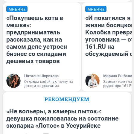
МНЕНИЕ
МНЕНИЕ
«Покупаешь кота в
«И покатился я 
мешке»:
жизни босяцкой
предприниматель
Колобка превра
рассказала, как на
уголовника — о
самом деле устроен
161.RU на
бизнес со складами
обсуждаемый 
дешевых товаров
Наталья Шорохова
Марина Рыбалки
Открыла кофейную точку на
Заместитель гла
деньги соцразвития
редактора 161.RU
РЕКОМЕНДУЕМ
«Не вольеры, а камеры пыток»:
девушка пожаловалась на состояние
экопарка «Лотос» в Уссурийске