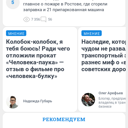
5
главное о пожаре в Ростове, где сгорели
заправка и 21 припаркованная машина
7 356
56
МНЕНИЕ
МНЕНИЕ
Колобок-колобок, я
Наследие, кото
тебя боюсь! Ради чего
чудом не разва
отложили прокат
транспортный э
«Человека-паука» —
разнес миф о «
отзыв о фильме про
советских доро
«человека-булку»
Олег Арефьев
Блогер, предприн
Надежда Губарь
владелец в тран
бизнесе
РЕКОМЕНДУЕМ