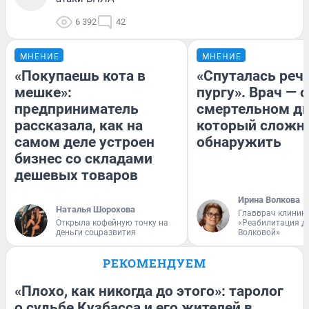
6 392
42
МНЕНИЕ
МНЕНИЕ
«Покупаешь кота в
«Спуталась речь
мешке»:
пургу». Врач — о
предприниматель
смертельном ди
рассказала, как на
который сложн
самом деле устроен
обнаружить
бизнес со складами
дешевых товаров
Ирина Волкова
Наталья Шорохова
Главврач клиник
Открыла кофейную точку на
«Реабилитация д
деньги соцразвития
Волковой»
РЕКОМЕНДУЕМ
«Плохо, как никогда до этого»: таролог
о судьбе Кузбасса и его жителей в