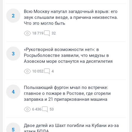
Всю Москву напугал загадочный взрыв: его
2
звук слышали везде, а причина неизвестна.
Что это могло быть
18 719
32
«Рукотворной возможности нет»: в
3
Росрыболовстве заявили, что медузы в
Азовском море останутся на десятилетия
10 052
4
Полыхающий фургон мчал по встречке:
4
главное о пожаре в Ростове, где сгорели
заправка и 21 припаркованная машина
6 436
53
Двое детей из Шахт погибли на Кубани из-за
5
атаки БПЛА