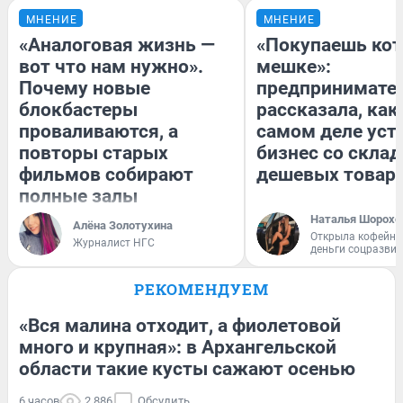
МНЕНИЕ
МНЕНИЕ
«Аналоговая жизнь —
«Покупаешь кот
вот что нам нужно».
мешке»:
Почему новые
предпринимате
блокбастеры
рассказала, как
проваливаются, а
самом деле уст
повторы старых
бизнес со скла
фильмов собирают
дешевых товар
полные залы
Наталья Шорохо
Алёна Золотухина
Открыла кофейну
Журналист НГС
деньги соцразви
РЕКОМЕНДУЕМ
«Вся малина отходит, а фиолетовой
много и крупная»: в Архангельской
области такие кусты сажают осенью
6 часов
2 886
Обсудить