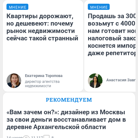
МНЕНИЕ
МНЕНИЕ
Квартиры дорожают,
Продашь за 3000
но дешевеют: почему
возьмут с 4000.
рынок недвижимости
нам готовит но
сейчас такой странный
налоговый зако
коснется импор
даже репетитор
Екатерина Торопова
Анастасия Завг
директор агентства
недвижимости
РЕКОМЕНДУЕМ
«Вам зачем он?»: дизайнер из Москвы
за свои деньги восстанавливает дом в
деревне Архангельской области
14 часов
11 117
8