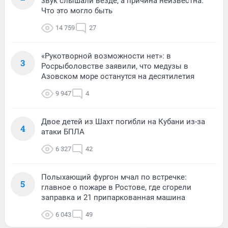
звук слышали везде, а причина неизвестна.
Что это могло быть
14 759
27
«Рукотворной возможности нет»: в
3
Росрыболовстве заявили, что медузы в
Азовском море останутся на десятилетия
9 947
4
Двое детей из Шахт погибли на Кубани из-за
4
атаки БПЛА
6 327
42
Полыхающий фургон мчал по встречке:
5
главное о пожаре в Ростове, где сгорели
заправка и 21 припаркованная машина
6 043
49