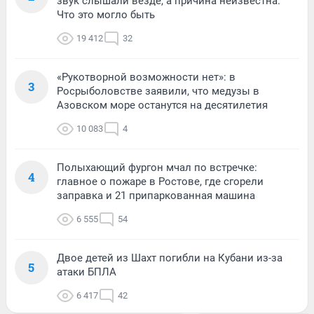
звук слышали везде, а причина неизвестна.
Что это могло быть
19 412
32
«Рукотворной возможности нет»: в
3
Росрыболовстве заявили, что медузы в
Азовском море останутся на десятилетия
10 083
4
Полыхающий фургон мчал по встречке:
4
главное о пожаре в Ростове, где сгорели
заправка и 21 припаркованная машина
6 555
54
Двое детей из Шахт погибли на Кубани из-за
5
атаки БПЛА
6 417
42