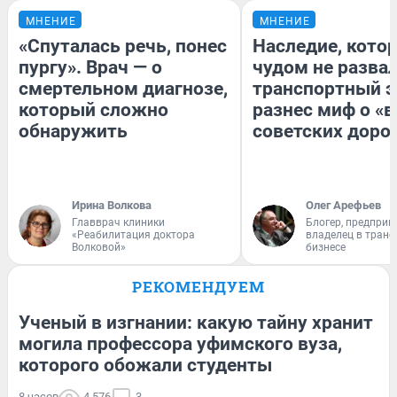
МНЕНИЕ
МНЕНИЕ
«Спуталась речь, понес
Наследие, кото
пургу». Врач — о
чудом не разва
смертельном диагнозе,
транспортный э
который сложно
разнес миф о «
обнаружить
советских доро
Ирина Волкова
Олег Арефьев
Главврач клиники
Блогер, предприн
«Реабилитация доктора
владелец в тран
Волковой»
бизнесе
РЕКОМЕНДУЕМ
Ученый в изгнании: какую тайну хранит
могила профессора уфимского вуза,
которого обожали студенты
8 часов
4 576
3