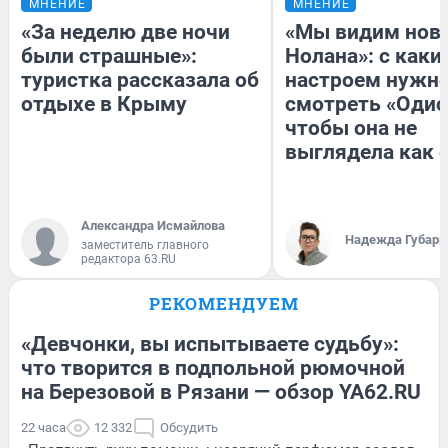
МНЕНИЕ
МНЕНИЕ
«За неделю две ночи
«Мы видим нов
были страшные»:
Нолана»: с каки
туристка рассказала об
настроем нужн
отдыхе в Крыму
смотреть «Одис
чтобы она не
выглядела как 
Александра Исмайлова
Надежда Губарь
заместитель главного
редактора 63.RU
РЕКОМЕНДУЕМ
«Девчонки, вы испытываете судьбу»:
что творится в подпольной рюмочной
на Березовой в Рязани — обзор YA62.RU
22 часа
12 332
Обсудить