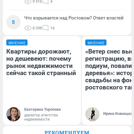
9 516
4
Что взрывается над Ростовом? Ответ властей
5
8 298
14
МНЕНИЕ
МНЕНИЕ
Квартиры дорожают,
«Ветер снес вы
но дешевеют: почему
регистрацию, 
рынок недвижимости
подиум, повали
сейчас такой странный
деревья»: исто
свадьбы на фон
ростовского та
Екатерина Торопова
Ирина Ковнацка
директор агентства
недвижимости
РЕКОМЕНДУЕМ