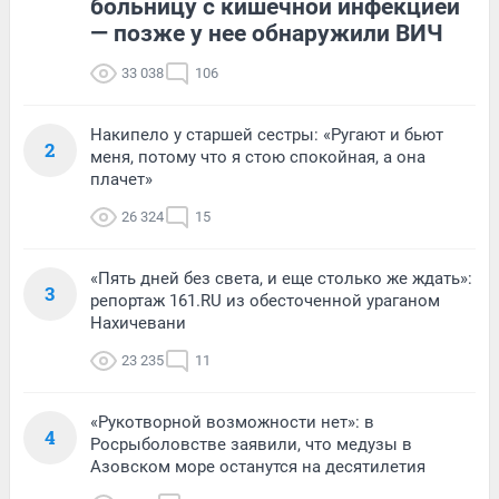
больницу с кишечной инфекцией
— позже у нее обнаружили ВИЧ
33 038
106
Накипело у старшей сестры: «Ругают и бьют
2
меня, потому что я стою спокойная, а она
плачет»
26 324
15
«Пять дней без света, и еще столько же ждать»:
3
репортаж 161.RU из обесточенной ураганом
Нахичевани
23 235
11
«Рукотворной возможности нет»: в
4
Росрыболовстве заявили, что медузы в
Азовском море останутся на десятилетия