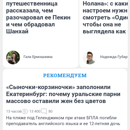
путешественница
Нолана»: с каки
рассказала, чем
настроем нужн
разочаровал ее Пекин
смотреть «Одис
и чем обрадовал
чтобы она не
Шанхай
выглядела как 
Гала Ермошкина
Надежда Губарь
РЕКОМЕНДУЕМ
«Сыночки-корзиночки» заполонили
Екатеринбург: почему уральские парни
массово оставили жен без цветов
13 часов
13 400
80
На пляже под Геленджиком при атаке БПЛА погибли
преподаватель английского языка и ее 12-летняя дочь