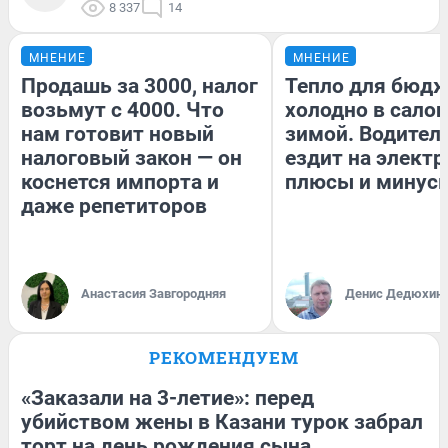
8 337
14
МНЕНИЕ
МНЕНИЕ
Продашь за 3000, налог
Тепло для бюдж
возьмут с 4000. Что
холодно в сало
нам готовит новый
зимой. Водитель
налоговый закон — он
ездит на электр
коснется импорта и
плюсы и минус
даже репетиторов
Анастасия Завгородняя
Денис Дедюхин
РЕКОМЕНДУЕМ
«Заказали на 3-летие»: перед
убийством жены в Казани турок забрал
торт на день рождения сына