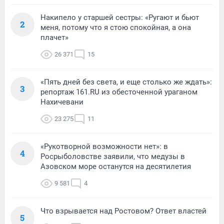
Накипело у старшей сестры: «Ругают и бьют
2
меня, потому что я стою спокойная, а она
плачет»
26 371
15
«Пять дней без света, и еще столько же ждать»:
3
репортаж 161.RU из обесточенной ураганом
Нахичевани
23 275
11
«Рукотворной возможности нет»: в
4
Росрыболовстве заявили, что медузы в
Азовском море останутся на десятилетия
9 581
4
Что взрывается над Ростовом? Ответ властей
5