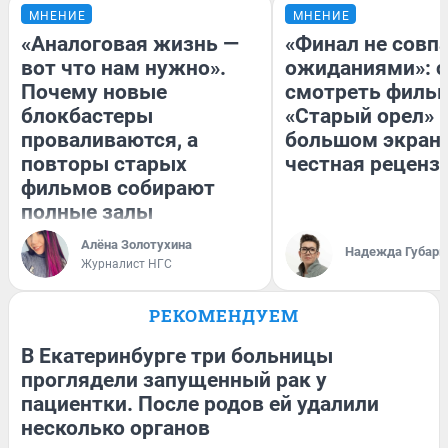
МНЕНИЕ
МНЕНИЕ
«Аналоговая жизнь —
«Финал не совпа
вот что нам нужно».
ожиданиями»: с
Почему новые
смотреть филь
блокбастеры
«Старый орел» 
проваливаются, а
большом экран
повторы старых
честная реценз
фильмов собирают
полные залы
Алёна Золотухина
Надежда Губарь
Журналист НГС
РЕКОМЕНДУЕМ
В Екатеринбурге три больницы
проглядели запущенный рак у
пациентки. После родов ей удалили
несколько органов