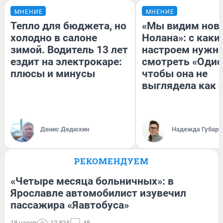
МНЕНИЕ
МНЕНИЕ
Тепло для бюджета, но
«Мы видим нов
холодно в салоне
Нолана»: с каки
зимой. Водитель 13 лет
настроем нужн
ездит на электрокаре:
смотреть «Одис
плюсы и минусы
чтобы она не
выглядела как 
Денис Дедюхин
Надежда Губарь
РЕКОМЕНДУЕМ
«Четыре месяца больничных»: в
Ярославле автомобилист изувечил
пассажира «Яавтобуса»
18 часов
12 824
45