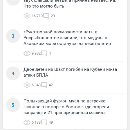
звук слышали везде, а причина неизвестна.
Что это могло быть
16 710
29
«Рукотворной возможности нет»: в
3
Росрыболовстве заявили, что медузы в
Азовском море останутся на десятилетия
9 982
4
Двое детей из Шахт погибли на Кубани из-за
4
атаки БПЛА
6 343
42
Полыхающий фургон мчал по встречке:
5
главное о пожаре в Ростове, где сгорели
заправка и 21 припаркованная машина
6 188
49