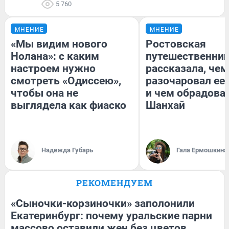
5 760
МНЕНИЕ
МНЕНИЕ
«Мы видим нового
Ростовская
Нолана»: с каким
путешественни
настроем нужно
рассказала, чем
смотреть «Одиссею»,
разочаровал ее
чтобы она не
и чем обрадова
выглядела как фиаско
Шанхай
Надежда Губарь
Гала Ермошкина
РЕКОМЕНДУЕМ
«Сыночки-корзиночки» заполонили
Екатеринбург: почему уральские парни
массово оставили жен без цветов