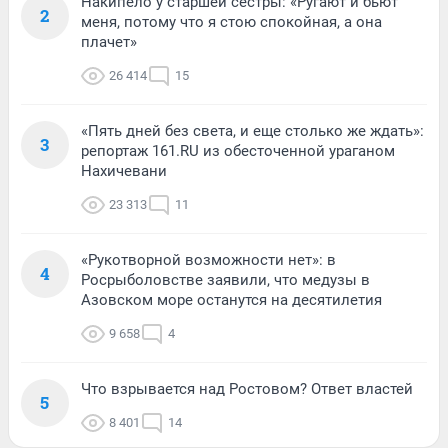
Накипело у старшей сестры: «Ругают и бьют
2
меня, потому что я стою спокойная, а она
плачет»
26 414
15
«Пять дней без света, и еще столько же ждать»:
3
репортаж 161.RU из обесточенной ураганом
Нахичевани
23 313
11
«Рукотворной возможности нет»: в
4
Росрыболовстве заявили, что медузы в
Азовском море останутся на десятилетия
9 658
4
Что взрывается над Ростовом? Ответ властей
5
8 401
14