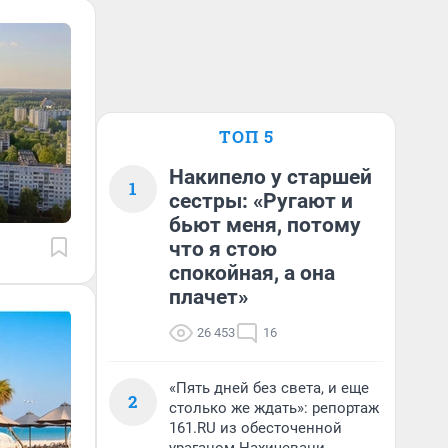
ТОП 5
Накипело у старшей
1
сестры: «Ругают и
бьют меня, потому
что я стою
спокойная, а она
плачет»
26 453
16
«Пять дней без света, и еще
2
столько же ждать»: репортаж
161.RU из обесточенной