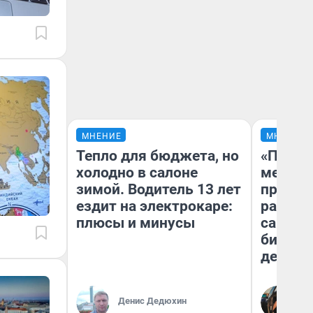
МНЕНИЕ
МНЕНИЕ
Тепло для бюджета, но
«Покуп
холодно в салоне
мешке»
зимой. Водитель 13 лет
предпр
ездит на электрокаре:
рассказ
плюсы и минусы
самом 
бизнес
дешевы
На
Денис Дедюхин
От