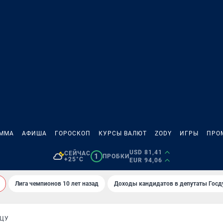
АММА
АФИША
ГОРОСКОП
КУРСЫ ВАЛЮТ
ZODY
ИГРЫ
ПРО
USD 81,41
СЕЙЧАС
1
ПРОБКИ
+25°C
EUR 94,06
Лига чемпионов 10 лет назад
Доходы кандидатов в депутаты Гос
ИЦУ