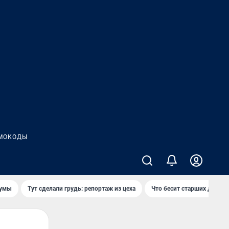
МОКОДЫ
думы
Тут сделали грудь: репортаж из цеха
Что бесит старших детей