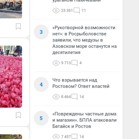
ураганом Нахичевани
23 361
11
«Рукотворной возможности
3
нет»: в Росрыболовстве
заявили, что медузы в
Азовском море останутся на
десятилетия
9 713
4
Что взрывается над
4
Ростовом? Ответ властей
8 464
14
«Повреждены частные дома
5
и магазин». БПЛА атаковали
Батайск и Ростов
7 457
14