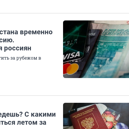
стана временно
сию.
я россиян
тить за рубежом в
уедешь? С какими
ться летом за