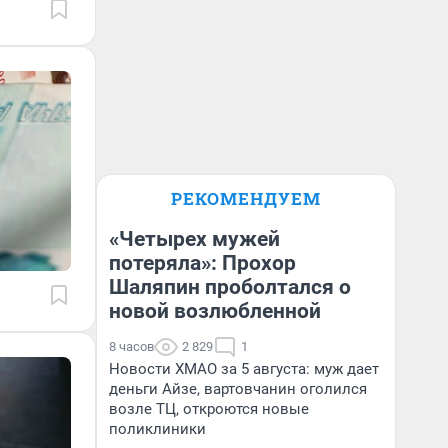
РЕКОМЕНДУЕМ
«Четырех мужей
потеряла»: Прохор
Шаляпин проболтался о
новой возлюбленной
8 часов
2 829
1
Новости ХМАО за 5 августа: муж дает
деньги Айзе, вартовчанин оголился
возле ТЦ, откроются новые
поликлиники