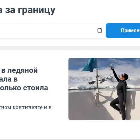
 за границу
Примен
 в ледяной
ала в
колько стоила
жном континенте и в