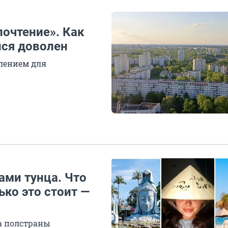
почтение». Как
лся доволен
лением для
ами тунца. Что
ько это стоит —
а полстраны