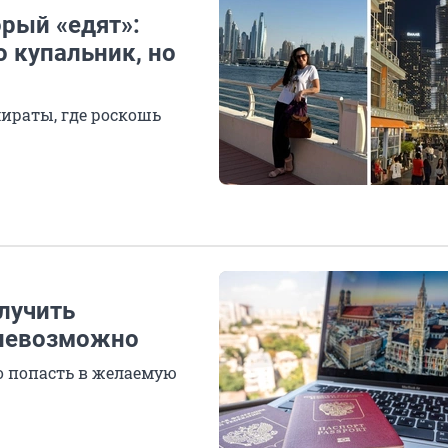
орый «едят»:
о купальник, но
мираты, где роскошь
лучить
 невозможно
о попасть в желаемую