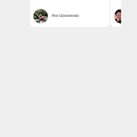
Яна Шаламова
Ан