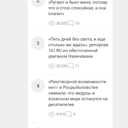
2
«Ругают и бьют меня, потому
что я стою спокойная, а она
плачет»
26 325
15
«Пять дней без света, и еще
3
столько же ждать»: репортаж
161.RU из обесточенной
ураганом Нахичевани
23 235
11
«Рукотворной возможности
4
нет»: в Росрыболовстве
заявили, что медузы в
Азовском море останутся на
десятилетия
9 516
4