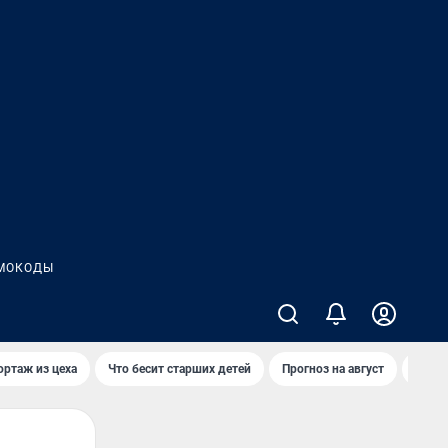
МОКОДЫ
ортаж из цеха
Что бесит старших детей
Прогноз на август
Взры