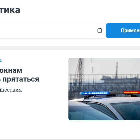
тика
Примен
А
 окнам
 прятаться
сшествия