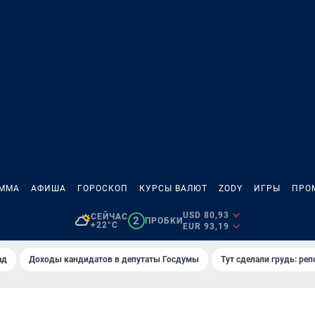
АММА
АФИША
ГОРОСКОП
КУРСЫ ВАЛЮТ
ZODY
ИГРЫ
ПРО
USD 80,93
СЕЙЧАС
2
ПРОБКИ
+22°C
EUR 93,19
ад
Доходы кандидатов в депутаты Госдумы
Тут сделали грудь: реп