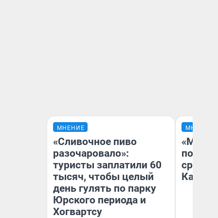
МНЕНИЕ
МНЕНИЕ
«Сливочное пиво
«Машин
разочаровало»:
полете
туристы заплатили 60
сравни
тысяч, чтобы целый
Казахс
день гулять по парку
Юрского периода и
Хогвартсу