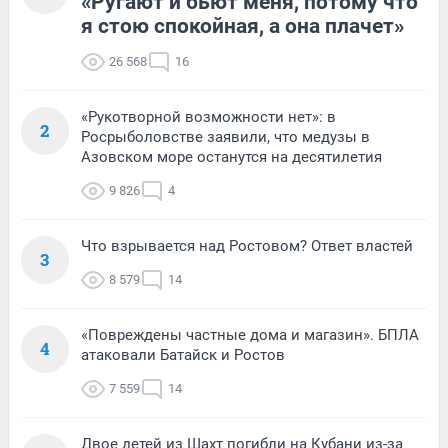
«Ругают и бьют меня, потому что
я стою спокойная, а она плачет»
26 568
16
«Рукотворной возможности нет»: в
2
Росрыболовстве заявили, что медузы в
Азовском море останутся на десятилетия
9 826
4
Что взрывается над Ростовом? Ответ властей
3
8 579
14
«Повреждены частные дома и магазин». БПЛА
4
атаковали Батайск и Ростов
7 559
14
Двое детей из Шахт погибли на Кубани из-за