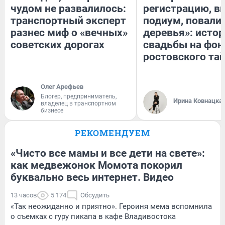
чудом не развалилось:
регистрацию, 
транспортный эксперт
подиум, повали
разнес миф о «вечных»
деревья»: исто
советских дорогах
свадьбы на фон
ростовского та
Олег Арефьев
Блогер, предприниматель,
Ирина Ковнацка
владелец в транспортном
бизнесе
РЕКОМЕНДУЕМ
«Чисто все мамы и все дети на свете»:
как медвежонок Момота покорил
буквально весь интернет. Видео
13 часов
5 174
Обсудить
«Так неожиданно и приятно». Героиня мема вспомнила
о съемках с гуру пикапа в кафе Владивостока