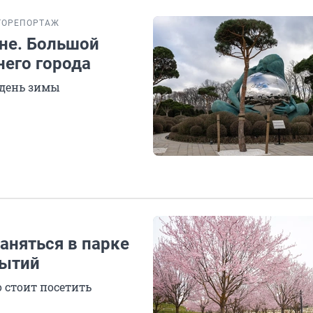
ТОРЕПОРТАЖ
сне. Большой
него города
 день зимы
аняться в парке
бытий
 стоит посетить