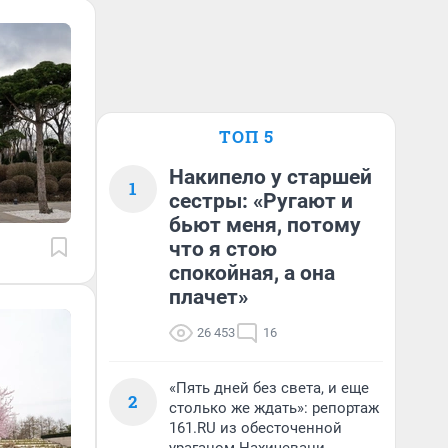
ТОП 5
Накипело у старшей
1
сестры: «Ругают и
бьют меня, потому
что я стою
спокойная, а она
плачет»
26 453
16
«Пять дней без света, и еще
2
столько же ждать»: репортаж
161.RU из обесточенной