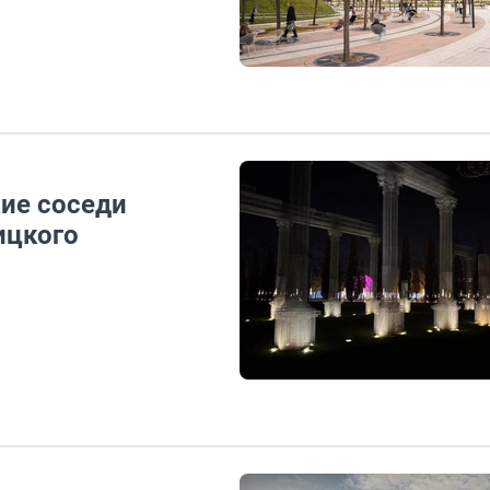
кие соседи
ицкого