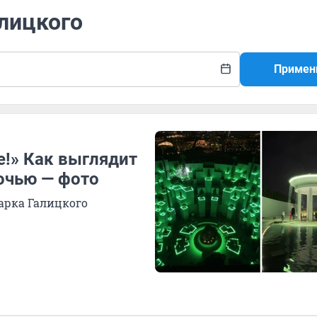
алицкого
Примен
е!» Как выглядит
очью — фото
арка Галицкого