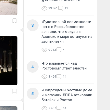
ураганом Нахичевани
23 361
11
«Рукотворной возможности
3
нет»: в Росрыболовстве
заявили, что медузы в
Азовском море останутся на
десятилетия
9 713
4
Что взрывается над
4
Ростовом? Ответ властей
8 464
14
«Повреждены частные дома
5
и магазин». БПЛА атаковали
Батайск и Ростов
7 457
14