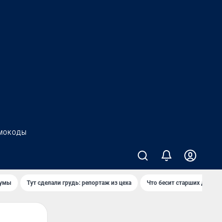
МОКОДЫ
думы
Тут сделали грудь: репортаж из цеха
Что бесит старших детей