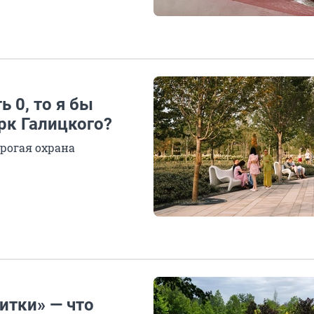
 0, то я бы
рк Галицкого?
трогая охрана
итки» — что