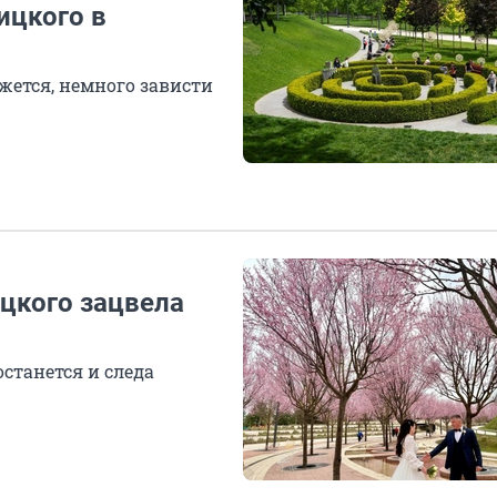
ицкого в
ажется, немного зависти
ицкого зацвела
останется и следа