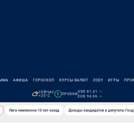
АММА
АФИША
ГОРОСКОП
КУРСЫ ВАЛЮТ
ZODY
ИГРЫ
ПРО
USD 81,41
СЕЙЧАС
1
ПРОБКИ
+25°C
EUR 94,06
Лига чемпионов 10 лет назад
Доходы кандидатов в депутаты Гос