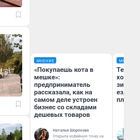
МНЕНИЕ
МНЕНИЕ
«Покупаешь кота в
Тепло 
мешке»:
холодн
предприниматель
зимой.
рассказала, как на
ездит н
самом деле устроен
плюсы 
бизнес со складами
дешевых товаров
Наталья Шорохова
Д
Открыла кофейную точку на