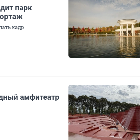
ядит парк
портаж
лать кадр
одный амфитеатр