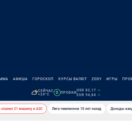
АММА
АФИША
ГОРОСКОП
КУРСЫ ВАЛЮТ
ZODY
ИГРЫ
ПРО
USD 82,17
СЕЙЧАС
0
ПРОБКИ
+24°C
EUR 94,84
спалил 21 машину и АЗС
Лига чемпионов 10 лет назад
Доходы кан