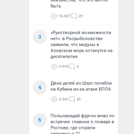
неизвестна. Что это могло
быть
16 607
29
«Рукотворной возможности
3
нет»: в Росрыболовстве
заявили, что медузы в
Азовском море останутся на
десятилетия
9 979
4
Двое детей из Шахт погибли
4
на Кубани из-за атаки БПЛА
6 341
42
Полыхающий фургон мчал по
5
встречке: главное о пожаре в
Ростове, где сгорели
заправка и 21