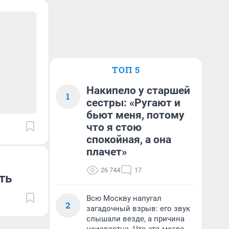
ТОП 5
Накипело у старшей
1
сестры: «Ругают и
бьют меня, потому
что я стою
спокойная, а она
плачет»
26 744
17
ть
Всю Москву напугал
2
загадочный взрыв: его звук
слышали везде, а причина