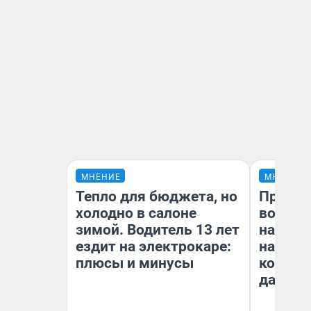
МНЕНИЕ
МНЕНИЕ
Тепло для бюджета, но
Продаш
холодно в салоне
возьмут
зимой. Водитель 13 лет
нам го
ездит на электрокаре:
налого
плюсы и минусы
коснет
даже р