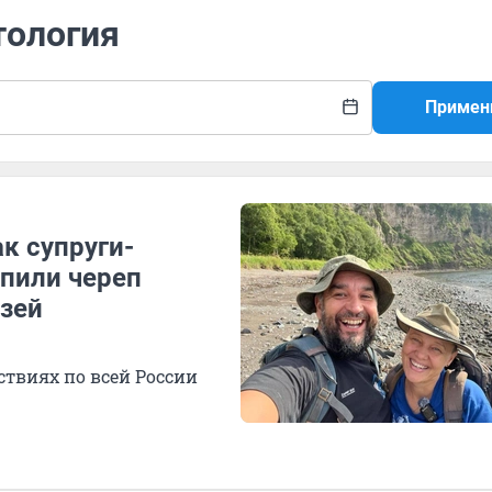
тология
Примен
ак супруги-
упили череп
зей
ствиях по всей России