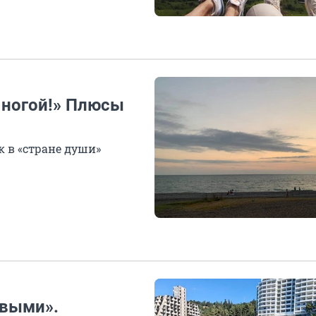
 ногой!» Плюсы
к в «стране души»
ивыми».