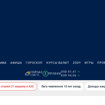
АММА
АФИША
ГОРОСКОП
КУРСЫ ВАЛЮТ
ZODY
ИГРЫ
ПРО
USD 81,41
СЕЙЧАС
3
ПРОБКИ
+36°C
EUR 94,06
спалил 21 машину и АЗС
Лига чемпионов 10 лет назад
Доходы кан