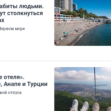
забиты людьми.
ут столкнуться
ах
 Черном море
 отеля».
, Анапе и Турции
свой отпуск