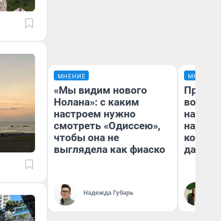
МНЕНИЕ
МНЕНИЕ
«Мы видим нового
Продаш
Нолана»: с каким
возьмут
настроем нужно
нам го
смотреть «Одиссею»,
налого
чтобы она не
коснет
выглядела как фиаско
даже р
Надежда Губарь
Ан