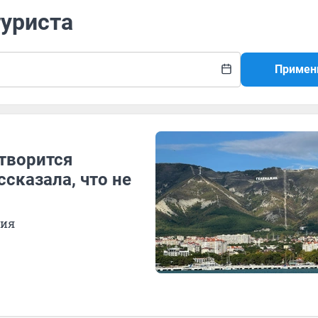
туриста
Примен
 творится
ссказала, что не
ния