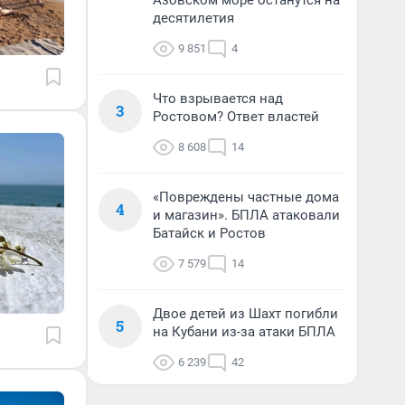
Азовском море останутся на
десятилетия
9 851
4
Что взрывается над
3
Ростовом? Ответ властей
8 608
14
«Повреждены частные дома
4
и магазин». БПЛА атаковали
Батайск и Ростов
7 579
14
Двое детей из Шахт погибли
5
на Кубани из-за атаки БПЛА
6 239
42