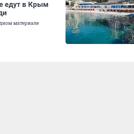
е едут в Крым
ди
одном материале