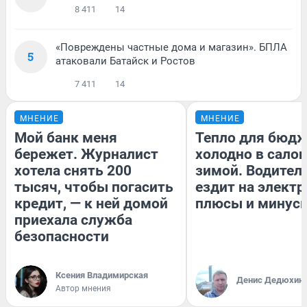
8 411
14
«Повреждены частные дома и магазин». БПЛА
5
атаковали Батайск и Ростов
7 411
14
МНЕНИЕ
МНЕНИЕ
Мой банк меня
Тепло для бюдж
бережет. Журналист
холодно в сало
хотела снять 200
зимой. Водитель
тысяч, чтобы погасить
ездит на электр
кредит, — к ней домой
плюсы и минус
приехала служба
безопасности
Ксения Владимирская
Денис Дедюхин
Автор мнения