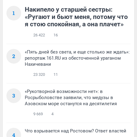
Накипело у старшей сестры:
1
«Ругают и бьют меня, потому что
я стою спокойная, а она плачет»
26 422
16
«Пять дней без света, и еще столько же ждать»:
2
репортаж 161.RU из обесточенной ураганом
Нахичевани
23 320
11
«Рукотворной возможности нет»: в
3
Росрыболовстве заявили, что медузы в
Азовском море останутся на десятилетия
9 669
4
Что взрывается над Ростовом? Ответ властей
4