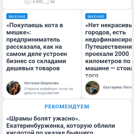
6 820
54
МНЕНИЕ
МНЕНИЕ
«Покупаешь кота в
«Нет некрасивы
мешке»:
городов, есть
предприниматель
недофинансиро
рассказала, как на
Путешественни
самом деле устроен
проехали 2000
бизнес со складами
километров по 
дешевых товаров
машине — стоил
того
Наталья Шорохова
Екатерина Литк
Открыла кофейную точку на
деньги соцразвития
РЕКОМЕНДУЕМ
«Шрамы болят ужасно».
Екатеринбурженка, которую облили
кислотой по указке бывшего,