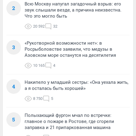
Всю Москву напугал загадочный взрыв: его
2
звук слышали везде, а причина неизвестна.
Что это могло быть
20 592
32
«Рукотворной возможности нет»: в
3
Росрыболовстве заявили, что медузы в
Азовском море останутся на десятилетия
10 165
4
Накипело у младшей сестры: «Она уехала жить,
4
а я осталась быть хорошей»
8 750
5
Полыхающий фургон мчал по встречке:
5
главное о пожаре в Ростове, где сгорели
заправка и 21 припаркованная машина