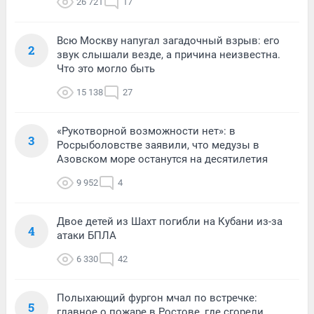
26 721
17
Всю Москву напугал загадочный взрыв: его
2
звук слышали везде, а причина неизвестна.
Что это могло быть
15 138
27
«Рукотворной возможности нет»: в
3
Росрыболовстве заявили, что медузы в
Азовском море останутся на десятилетия
9 952
4
Двое детей из Шахт погибли на Кубани из-за
4
атаки БПЛА
6 330
42
Полыхающий фургон мчал по встречке:
5
главное о пожаре в Ростове, где сгорели