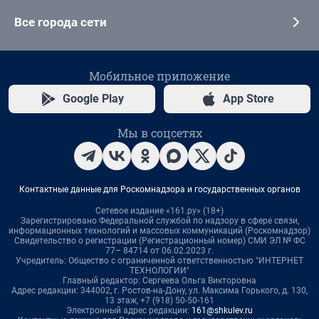
Все города сети
Мобильное приложение
Google Play
App Store
Мы в соцсетях
Контактные данные для Роскомнадзора и государственных органов
Сетевое издание «161.ру» (18+)
Зарегистрировано Федеральной службой по надзору в сфере связи,
информационных технологий и массовых коммуникаций (Роскомнадзор)
Свидетельство о регистрации (Регистрационный номер) СМИ ЭЛ № ФС
77– 84714 от 06.02.2023 г.
Учредитель: Общество с ограниченной ответственностью "ИНТЕРНЕТ
ТЕХНОЛОГИИ"
Главный редактор: Сергеева Ольга Викторовна
Адрес редакции: 344002, г. Ростов-на-Дону, ул. Максима Горького, д. 130,
13 этаж, +7 (918) 50-50-161
Электронный адрес редакции:
161@shkulev.ru