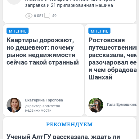
заправка и 21 припаркованная машина
6 051
49
МНЕНИЕ
МНЕНИЕ
Квартиры дорожают,
Ростовская
но дешевеют: почему
путешественни
рынок недвижимости
рассказала, чем
сейчас такой странный
разочаровал ее
и чем обрадова
Шанхай
Екатерина Торопова
Гала Ермошкина
директор агентства
недвижимости
РЕКОМЕНДУЕМ
Ученый АлтГУ рассказала, ждать ли