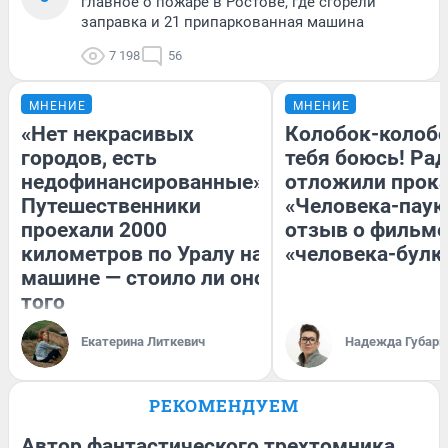
главное о пожаре в Ростове, где сгорели
заправка и 21 припаркованная машина
7 198
56
МНЕНИЕ
МНЕНИЕ
«Нет некрасивых
Колобок-колобо
городов, есть
тебя боюсь! Рад
недофинансированные».
отложили прок
Путешественники
«Человека-паук
проехали 2000
отзыв о фильме
километров по Уралу на
«человека-булк
машине — стоило ли оно
того
Екатерина Литкевич
Надежда Губарь
РЕКОМЕНДУЕМ
Автор фантастического трехтомника