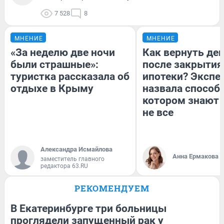
7 528
8
МНЕНИЕ
МНЕНИЕ
«За неделю две ночи
Как вернуть де
были страшные»:
после закрытия
туристка рассказала об
ипотеки? Экспе
отдыхе в Крыму
назвала способ,
котором знают 
не все
Александра Исмайлова
Анна Ермакова
заместитель главного
редактора 63.RU
РЕКОМЕНДУЕМ
В Екатеринбурге три больницы
проглядели запущенный рак у