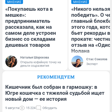
МНЕНИЕ
МНЕНИЕ
«Покупаешь кота в
«Никого нельзя
мешке»:
победить». О ч
предприниматель
главный блокба
рассказала, как на
этого года, кот
самом деле устроен
бьет рекорды в
бизнес со складами
прокате: честн
дешевых товаров
отзыв на «Одис
Нолана
Наталья Шорохова
Стас Соколов
Открыла кофейную точку на
Эксперт
деньги соцразвития
РЕКОМЕНДУЕМ
Кишечник был собран в гармошку: в
Югре кошечка с тяжелой судьбой ищет
новый дом — ее история
9 августа
15 224
Обсудить