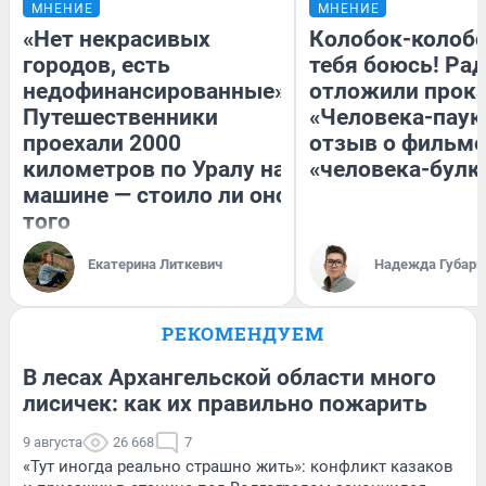
МНЕНИЕ
МНЕНИЕ
«Нет некрасивых
Колобок-колобо
городов, есть
тебя боюсь! Рад
недофинансированные».
отложили прок
Путешественники
«Человека-паук
проехали 2000
отзыв о фильме
километров по Уралу на
«человека-булк
машине — стоило ли оно
того
Екатерина Литкевич
Надежда Губарь
РЕКОМЕНДУЕМ
В лесах Архангельской области много
лисичек: как их правильно пожарить
9 августа
26 668
7
«Тут иногда реально страшно жить»: конфликт казаков