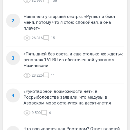
32 997
106
Накипело у старшей сестры: «Ругают и бьют
2
меня, потому что я стою спокойная, а она
плачет»
26 316
15
«Пять дней без света, и еще столько же ждать»:
3
репортаж 161.RU из обесточенной ураганом
Нахичевани
23 225
11
«Рукотворной возможности нет»: в
4
Росрыболовстве заявили, что медузы в
Азовском море останутся на десятилетия
9 500
4
Что взрывается над Ростовом? Ответ властей