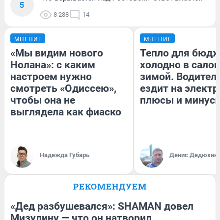
5
8 288
14
МНЕНИЕ
МНЕНИЕ
«Мы видим нового
Тепло для бюдж
Нолана»: с каким
холодно в сало
настроем нужно
зимой. Водитель
смотреть «Одиссею»,
ездит на электр
чтобы она не
плюсы и минус
выглядела как фиаско
Надежда Губарь
Денис Дедюхин
РЕКОМЕНДУЕМ
«Дед разбушевался»: SHAMAN довел
Мизулину — что он натворил