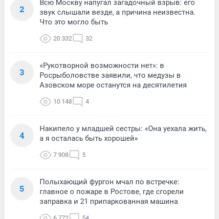
Всю Москву напугал загадочный взрыв: его
2
звук слышали везде, а причина неизвестна.
Что это могло быть
20 332
32
«Рукотворной возможности нет»: в
3
Росрыболовстве заявили, что медузы в
Азовском море останутся на десятилетия
10 148
4
Накипело у младшей сестры: «Она уехала жить,
4
а я осталась быть хорошей»
7 908
5
Полыхающий фургон мчал по встречке:
5
главное о пожаре в Ростове, где сгорели
заправка и 21 припаркованная машина
6 772
54