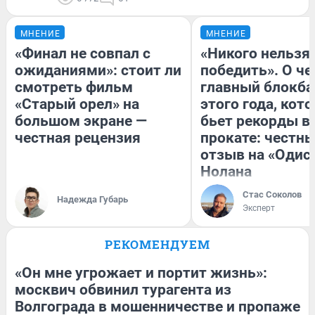
МНЕНИЕ
МНЕНИЕ
«Финал не совпал с
«Никого нельзя
ожиданиями»: стоит ли
победить». О ч
смотреть фильм
главный блокба
«Старый орел» на
этого года, кот
большом экране —
бьет рекорды в
честная рецензия
прокате: честн
отзыв на «Одис
Нолана
Стас Соколов
Надежда Губарь
Эксперт
РЕКОМЕНДУЕМ
«Он мне угрожает и портит жизнь»:
москвич обвинил турагента из
Волгограда в мошенничестве и пропаже