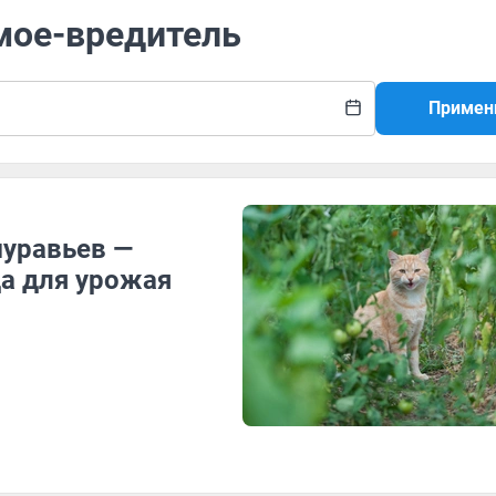
мое-вредитель
Примен
муравьев —
а для урожая