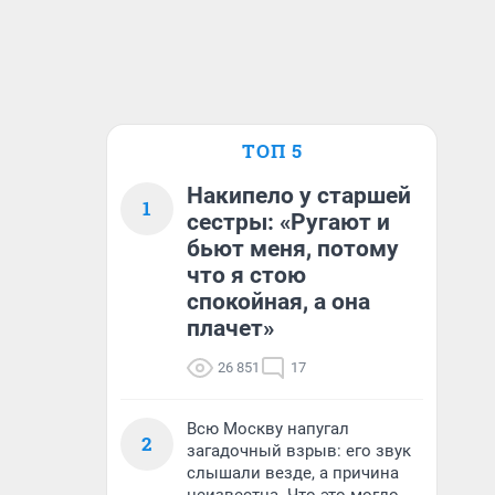
ТОП 5
Накипело у старшей
1
сестры: «Ругают и
бьют меня, потому
что я стою
спокойная, а она
плачет»
26 851
17
Всю Москву напугал
2
загадочный взрыв: его звук
слышали везде, а причина