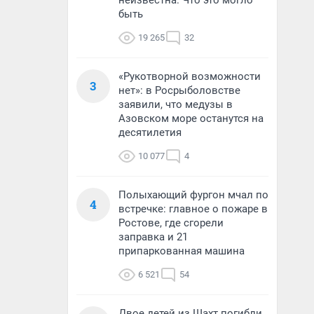
неизвестна. Что это могло
быть
19 265
32
«Рукотворной возможности
3
нет»: в Росрыболовстве
заявили, что медузы в
Азовском море останутся на
десятилетия
10 077
4
Полыхающий фургон мчал по
4
встречке: главное о пожаре в
Ростове, где сгорели
заправка и 21
припаркованная машина
6 521
54
Двое детей из Шахт погибли