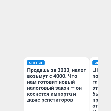
МНЕНИЕ
МНЕНИЕ
Продашь за 3000, налог
«Никог
возьмут с 4000. Что
победи
нам готовит новый
главны
налоговый закон — он
этого г
коснется импорта и
бьет р
даже репетиторов
прокат
отзыв 