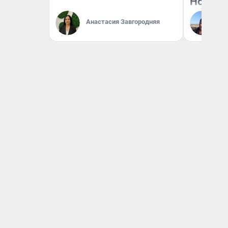
Нолана
Ст
Анастасия Завгородняя
Эк