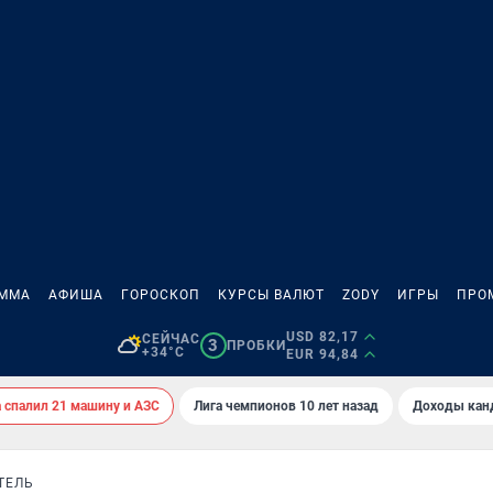
АММА
АФИША
ГОРОСКОП
КУРСЫ ВАЛЮТ
ZODY
ИГРЫ
ПРО
USD 82,17
СЕЙЧАС
3
ПРОБКИ
+34°C
EUR 94,84
спалил 21 машину и АЗС
Лига чемпионов 10 лет назад
Доходы кан
ТЕЛЬ