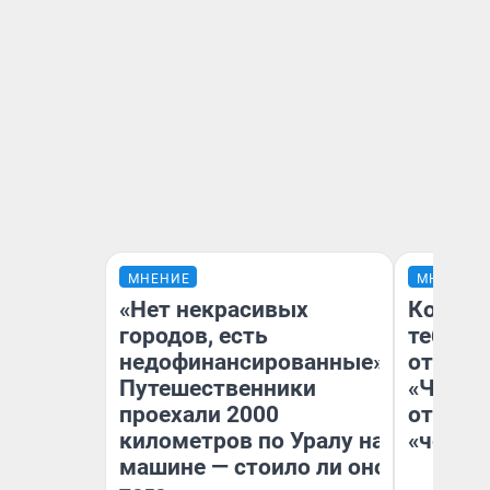
МНЕНИЕ
МНЕНИЕ
«Нет некрасивых
Колобо
городов, есть
тебя бо
недофинансированные».
отложи
Путешественники
«Челов
проехали 2000
отзыв 
километров по Уралу на
«челов
машине — стоило ли оно