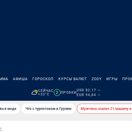
АММА
АФИША
ГОРОСКОП
КУРСЫ ВАЛЮТ
ZODY
ИГРЫ
ПРО
USD 82,17
СЕЙЧАС
2
ПРОБКИ
+33°C
EUR 94,84
ва в моде
Что с турпотоком в Грузию
Мужчина спалил 21 машину и
С