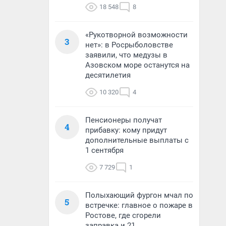
18 548
8
«Рукотворной возможности
3
нет»: в Росрыболовстве
заявили, что медузы в
Азовском море останутся на
десятилетия
10 320
4
Пенсионеры получат
4
прибавку: кому придут
дополнительные выплаты с
1 сентября
7 729
1
Полыхающий фургон мчал по
5
встречке: главное о пожаре в
Ростове, где сгорели
заправка и 21