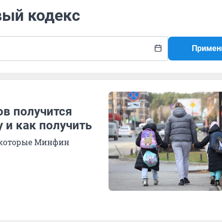
вый кодекс
Примен
ов получится
 и как получить
, которые Минфин