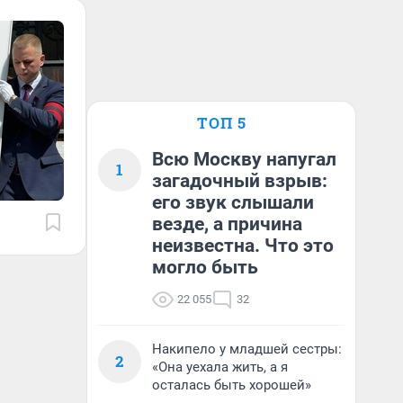
ТОП 5
Всю Москву напугал
1
загадочный взрыв:
его звук слышали
везде, а причина
неизвестна. Что это
могло быть
22 055
32
Накипело у младшей сестры:
2
«Она уехала жить, а я
осталась быть хорошей»