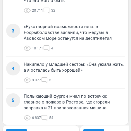
Что это могло быть
20 711
32
«Рукотворной возможности нет»: в
3
Росрыболовстве заявили, что медузы в
Азовском море останутся на десятилетия
10 171
4
Накипело у младшей сестры: «Она уехала жить,
4
а я осталась быть хорошей»
9 077
5
Полыхающий фургон мчал по встречке:
5
главное о пожаре в Ростове, где сгорели
заправка и 21 припаркованная машина
6 837
54