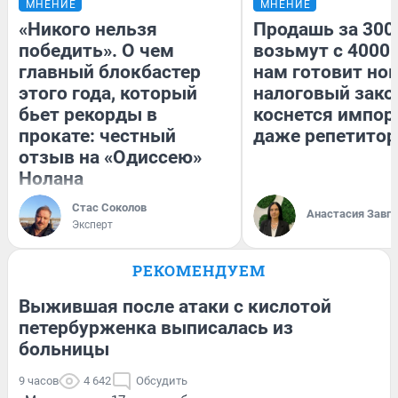
МНЕНИЕ
МНЕНИЕ
«Никого нельзя
Продашь за 3000
победить». О чем
возьмут с 4000.
главный блокбастер
нам готовит но
этого года, который
налоговый зако
бьет рекорды в
коснется импор
прокате: честный
даже репетитор
отзыв на «Одиссею»
Нолана
Стас Соколов
Анастасия Завг
Эксперт
РЕКОМЕНДУЕМ
Выжившая после атаки с кислотой
петербурженка выписалась из
больницы
9 часов
4 642
Обсудить