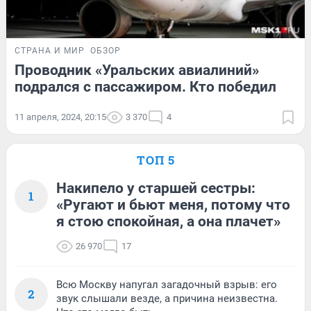
СТРАНА И МИР
ОБЗОР
Проводник «Уральских авиалиний»
подрался с пассажиром. Кто победил
11 апреля, 2024, 20:15
3 370
4
ТОП 5
Накипело у старшей сестры:
1
«Ругают и бьют меня, потому что
я стою спокойная, а она плачет»
26 970
17
Всю Москву напугал загадочный взрыв: его
2
звук слышали везде, а причина неизвестна.