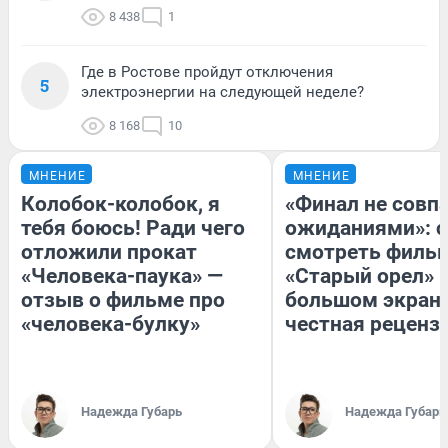
8 438
1
Где в Ростове пройдут отключения
5
электроэнергии на следующей неделе?
8 168
10
МНЕНИЕ
МНЕНИЕ
Колобок-колобок, я
«Финал не совпа
тебя боюсь! Ради чего
ожиданиями»: с
отложили прокат
смотреть филь
«Человека-паука» —
«Старый орел» 
отзыв о фильме про
большом экран
«человека-булку»
честная реценз
Надежда Губарь
Надежда Губарь