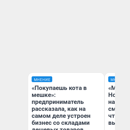
МНЕНИЕ
МНЕНИЕ
«Покупаешь кота в
«Мы ви
мешке»:
Нолана
предприниматель
настро
рассказала, как на
смотре
самом деле устроен
чтобы 
бизнес со складами
выгляд
дешевых товаров