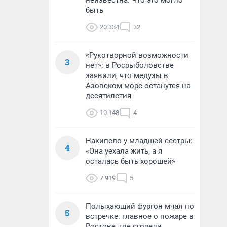
неизвестна. Что это могло
быть
20 334
32
«Рукотворной возможности
3
нет»: в Росрыболовстве
заявили, что медузы в
Азовском море останутся на
десятилетия
10 148
4
Накипело у младшей сестры:
4
«Она уехала жить, а я
осталась быть хорошей»
7 919
5
Полыхающий фургон мчал по
5
встречке: главное о пожаре в
Ростове, где сгорели