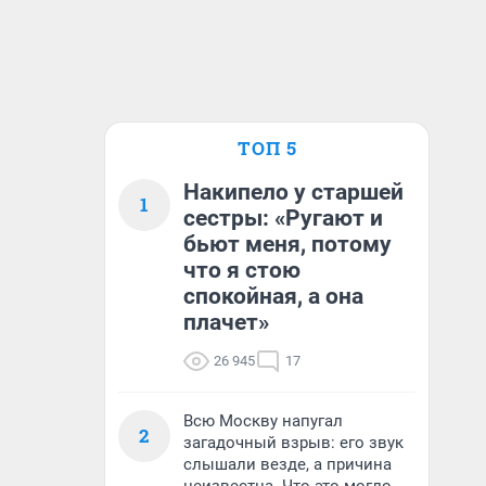
ТОП 5
Накипело у старшей
1
сестры: «Ругают и
бьют меня, потому
что я стою
спокойная, а она
плачет»
26 945
17
Всю Москву напугал
2
загадочный взрыв: его звук
слышали везде, а причина