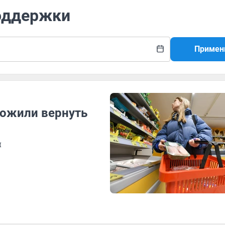
поддержки
Примен
ложили вернуть
и