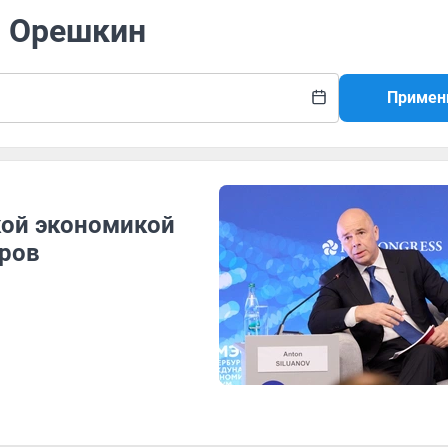
м Орешкин
Примен
кой экономикой
тров