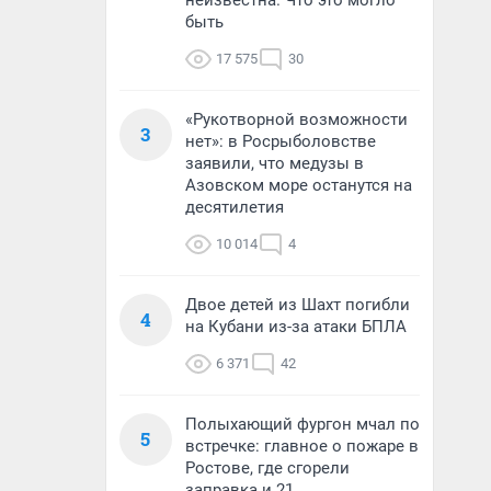
неизвестна. Что это могло
быть
17 575
30
«Рукотворной возможности
3
нет»: в Росрыболовстве
заявили, что медузы в
Азовском море останутся на
десятилетия
10 014
4
Двое детей из Шахт погибли
4
на Кубани из-за атаки БПЛА
6 371
42
Полыхающий фургон мчал по
5
встречке: главное о пожаре в
Ростове, где сгорели
заправка и 21