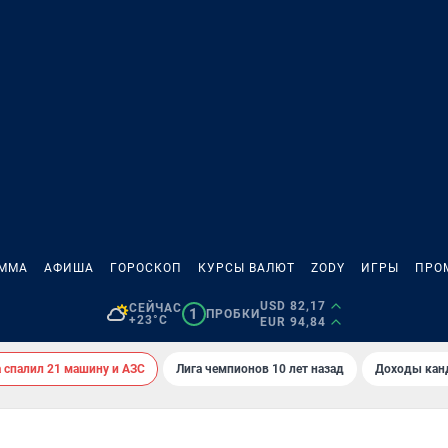
АММА
АФИША
ГОРОСКОП
КУРСЫ ВАЛЮТ
ZODY
ИГРЫ
ПРО
USD 82,17
СЕЙЧАС
1
ПРОБКИ
+23°C
EUR 94,84
спалил 21 машину и АЗС
Лига чемпионов 10 лет назад
Доходы кан