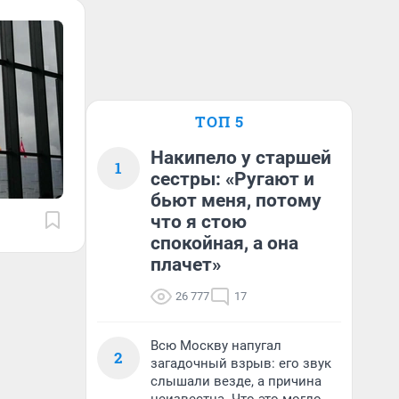
ТОП 5
Накипело у старшей
1
сестры: «Ругают и
бьют меня, потому
что я стою
спокойная, а она
плачет»
26 777
17
Всю Москву напугал
2
загадочный взрыв: его звук
слышали везде, а причина