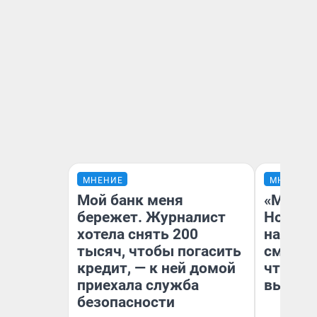
МНЕНИЕ
МНЕНИЕ
Мой банк меня
«Мы ви
бережет. Журналист
Нолана
хотела снять 200
настро
тысяч, чтобы погасить
смотре
кредит, — к ней домой
чтобы 
приехала служба
выгляд
безопасности