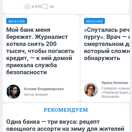
6 970
54
МНЕНИЕ
МНЕНИЕ
Мой банк меня
«Спуталась речь
бережет. Журналист
пургу». Врач — о
хотела снять 200
смертельном ди
тысяч, чтобы погасить
который сложн
кредит, — к ней домой
обнаружить
приехала служба
безопасности
Ирина Волкова
Главврач клиник
Ксения Владимирская
«Реабилитация д
Автор мнения
Волковой»
РЕКОМЕНДУЕМ
Одна банка — три вкуса: рецепт
овощного ассорти на зиму для жителей