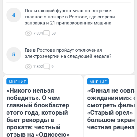
Полыхающий фургон мчал по встречке:
4
главное о пожаре в Ростове, где сгорели
заправка и 21 припаркованная машина
7 834
58
Где в Ростове пройдут отключения
5
электроэнергии на следующей неделе?
7 802
9
МНЕНИЕ
МНЕНИЕ
«Никого нельзя
«Финал не совпа
победить». О чем
ожиданиями»: с
главный блокбастер
смотреть филь
этого года, который
«Старый орел» 
бьет рекорды в
большом экран
прокате: честный
честная реценз
отзыв на «Одиссею»