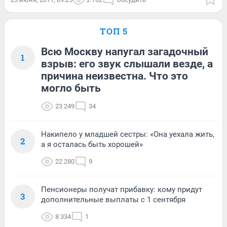
ТОП 5
Всю Москву напугал загадочный
1
взрыв: его звук слышали везде, а
причина неизвестна. Что это
могло быть
23 249
34
Накипело у младшей сестры: «Она уехала жить,
2
а я осталась быть хорошей»
22 280
9
Пенсионеры получат прибавку: кому придут
3
дополнительные выплаты с 1 сентября
8 334
1