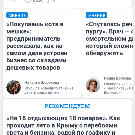
8 329
14
МНЕНИЕ
МНЕНИЕ
«Покупаешь кота в
«Спуталась речь
мешке»:
пургу». Врач — о
предприниматель
смертельном ди
рассказала, как на
который сложн
самом деле устроен
обнаружить
бизнес со складами
дешевых товаров
Ирина Волкова
Наталья Шорохова
Главврач клиник
Открыла кофейную точку на
«Реабилитация д
деньги соцразвития
Волковой»
РЕКОМЕНДУЕМ
«На 18 отдыхающих 18 поваров». Как
проходит лето в Крыму с перебоями
света и бензина, водой по графику и