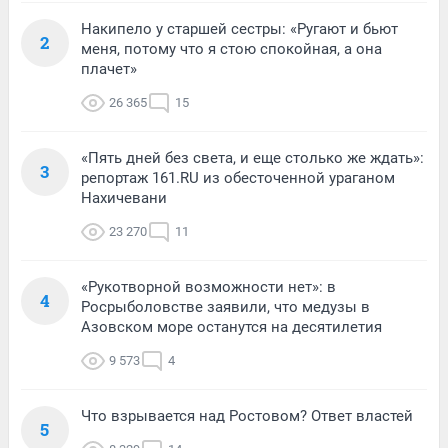
Накипело у старшей сестры: «Ругают и бьют
2
меня, потому что я стою спокойная, а она
плачет»
26 365
15
«Пять дней без света, и еще столько же ждать»:
3
репортаж 161.RU из обесточенной ураганом
Нахичевани
23 270
11
«Рукотворной возможности нет»: в
4
Росрыболовстве заявили, что медузы в
Азовском море останутся на десятилетия
9 573
4
Что взрывается над Ростовом? Ответ властей
5