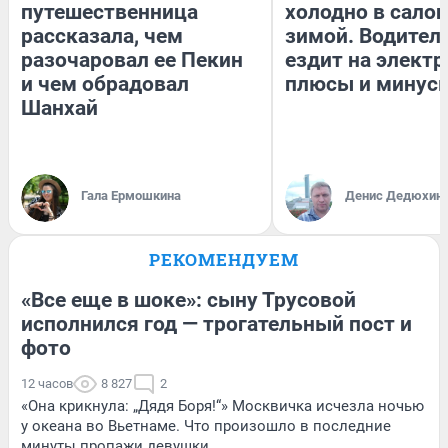
путешественница
холодно в сало
рассказала, чем
зимой. Водитель
разочаровал ее Пекин
ездит на электр
и чем обрадовал
плюсы и минус
Шанхай
Гала Ермошкина
Денис Дедюхин
РЕКОМЕНДУЕМ
«Все еще в шоке»: сыну Трусовой
исполнился год — трогательный пост и
фото
12 часов
8 827
2
«Она крикнула: „Дядя Боря!“» Москвичка исчезла ночью
у океана во Вьетнаме. Что произошло в последние
минуты пропажи девушки