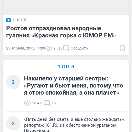
ГОРОД
Ростов отпраздновал народные
гуляния «Красная горка с ЮМОР FM»
23 апреля, 2015, 11:09
2 510
Обсудить
ТОП 5
Накипело у старшей сестры:
1
«Ругают и бьют меня, потому что
я стою спокойная, а она плачет»
26 473
16
«Пять дней без света, и еще столько же ждать»:
2
репортаж 161.RU из обесточенной ураганом
Нахичевани