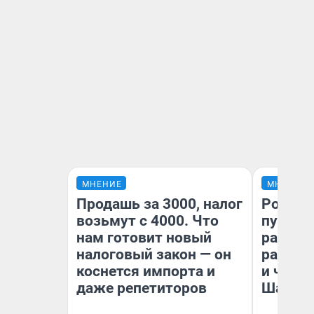
МНЕНИЕ
МНЕНИЕ
Продашь за 3000, налог
Ростов
возьмут с 4000. Что
путеше
нам готовит новый
расска
налоговый закон — он
разоча
коснется импорта и
и чем 
даже репетиторов
Шанха