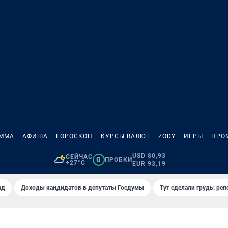
АММА
АФИША
ГОРОСКОП
КУРСЫ ВАЛЮТ
ZODY
ИГРЫ
ПРО
USD 80,93
СЕЙЧАС
0
ПРОБКИ
+27°C
EUR 93,19
ад
Доходы кандидатов в депутаты Госдумы
Тут сделали грудь: реп