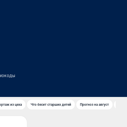
МОКОДЫ
ортаж из цеха
Что бесит старших детей
Прогноз на август
Взры