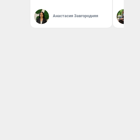
Анастасия Завгородняя
Га