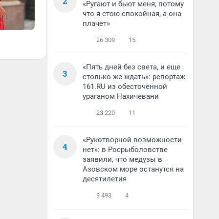
2
«Ругают и бьют меня, потому
что я стою спокойная, а она
плачет»
26 309
15
«Пять дней без света, и еще
3
столько же ждать»: репортаж
161.RU из обесточенной
ураганом Нахичевани
23 220
11
«Рукотворной возможности
4
нет»: в Росрыболовстве
заявили, что медузы в
Азовском море останутся на
десятилетия
9 493
4