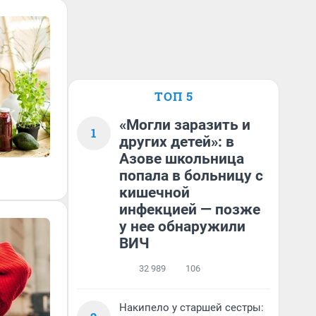
ТОП 5
«Могли заразить и
1
других детей»: в
Азове школьница
попала в больницу с
кишечной
инфекцией — позже
у нее обнаружили
ВИЧ
32 989
106
Накипело у старшей сестры: