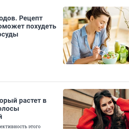
одов. Рецепт
поможет похудеть
сосуды
торый растет в
волосы
й
ективность этого