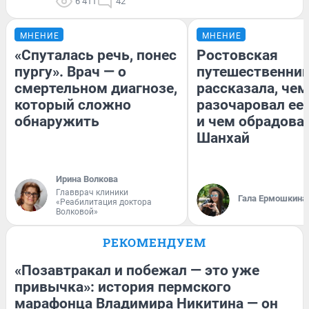
6 411
42
МНЕНИЕ
МНЕНИЕ
«Спуталась речь, понес
Ростовская
пургу». Врач — о
путешественни
смертельном диагнозе,
рассказала, чем
который сложно
разочаровал ее
обнаружить
и чем обрадова
Шанхай
Ирина Волкова
Главврач клиники
Гала Ермошкина
«Реабилитация доктора
Волковой»
РЕКОМЕНДУЕМ
«Позавтракал и побежал — это уже
привычка»: история пермского
марафонца Владимира Никитина — он