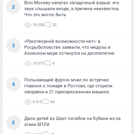
Всю Москву напугал загадочный взрыв: его
2
звук слышали везде, а причина неизвестна.
Что это могло быть
19 206
32
«Рукотворной возможности нет»: в
3
Росрыболовстве заявили, что медузы в
Азовском море останутся на десятилетия
10 075
4
Полыхающий фургон мчал по встречке:
4
главное о пожаре в Ростове, где сгорели
заправка и 21 припаркованная машина
6 515
54
Двое детей из Шахт погибли на Кубани из-за
5
атаки БПЛА