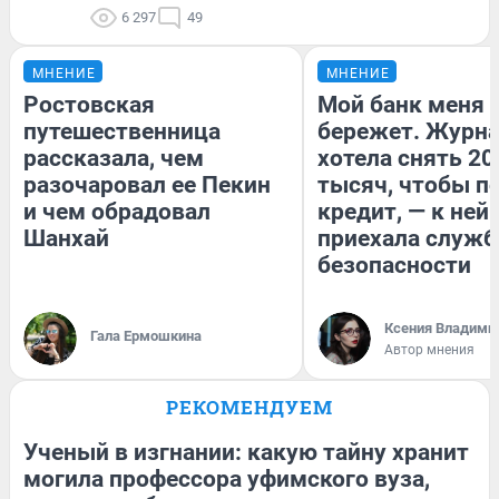
6 297
49
МНЕНИЕ
МНЕНИЕ
Ростовская
Мой банк меня
путешественница
бережет. Журн
рассказала, чем
хотела снять 20
разочаровал ее Пекин
тысяч, чтобы п
и чем обрадовал
кредит, — к ней
Шанхай
приехала служб
безопасности
Ксения Владими
Гала Ермошкина
Автор мнения
РЕКОМЕНДУЕМ
Ученый в изгнании: какую тайну хранит
могила профессора уфимского вуза,