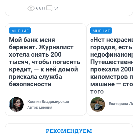
6 811
54
МНЕНИЕ
МНЕНИЕ
Мой банк меня
«Нет некрасив
бережет. Журналист
городов, есть
хотела снять 200
недофинансиро
тысяч, чтобы погасить
Путешественн
кредит, — к ней домой
проехали 2000
приехала служба
километров по 
безопасности
машине — стои
того
Ксения Владимирская
Екатерина Лит
Автор мнения
РЕКОМЕНДУЕМ