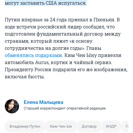
могут заставить США испугаться.
Путин впервые за 24 года приехал в Пхеньян. В
ходе встречи российский лидер сообщил, что
подготовлен фундаментальный договор между
странами, который ляжет «в основу
сотрудничества на долгие годы». Главы
обменялись подарками
. Ким Чен Ыну привезли
автомобиль Aurus, кортик и чайный сервиз.
Президенту России подарили его же изображения,
включая бюсты.
Елена Мальцева
Старший корреспондент оперативной редакции
Владимир Путин
Ким Чен Ын
Договор
КНДР
Ген