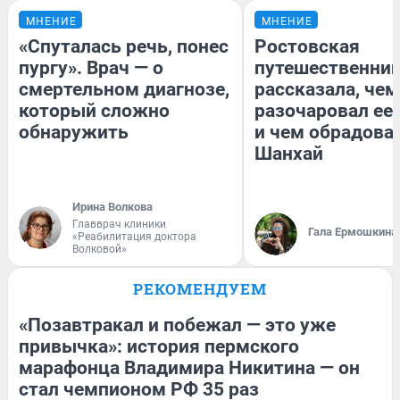
МНЕНИЕ
МНЕНИЕ
«Спуталась речь, понес
Ростовская
пургу». Врач — о
путешественни
смертельном диагнозе,
рассказала, чем
который сложно
разочаровал ее
обнаружить
и чем обрадова
Шанхай
Ирина Волкова
Главврач клиники
Гала Ермошкина
«Реабилитация доктора
Волковой»
РЕКОМЕНДУЕМ
«Позавтракал и побежал — это уже
привычка»: история пермского
марафонца Владимира Никитина — он
стал чемпионом РФ 35 раз