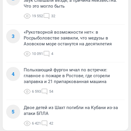
звук слышали везде, а причина неизвестна.
Что это могло быть
19 552
32
«Рукотворной возможности нет»: в
3
Росрыболовстве заявили, что медузы в
Азовском море останутся на десятилетия
10 091
4
Полыхающий фургон мчал по встречке:
4
главное о пожаре в Ростове, где сгорели
заправка и 21 припаркованная машина
6 593
54
Двое детей из Шахт погибли на Кубани из-за
5
атаки БПЛА
6 421
42