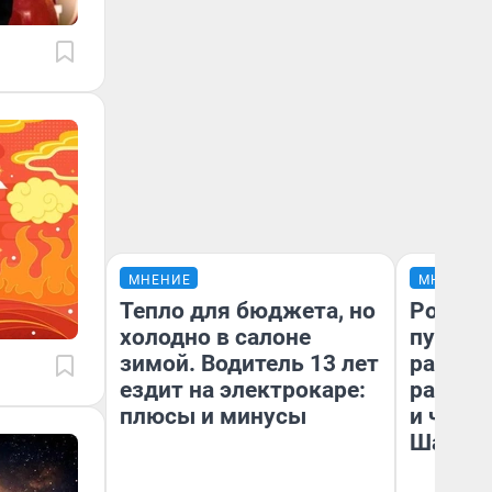
МНЕНИЕ
МНЕНИЕ
Тепло для бюджета, но
Ростов
холодно в салоне
путеше
зимой. Водитель 13 лет
расска
ездит на электрокаре:
разоча
плюсы и минусы
и чем 
Шанха