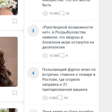
неизвестна. Что это могло
быть
19 496
32
«Рукотворной возможности
3
нет»: в Росрыболовстве
заявили, что медузы в
Азовском море останутся на
десятилетия
10 088
4
Полыхающий фургон мчал по
4
встречке: главное о пожаре в
Ростове, где сгорели
заправка и 21
припаркованная машина
6 583
54
Двое детей из Шахт погибли