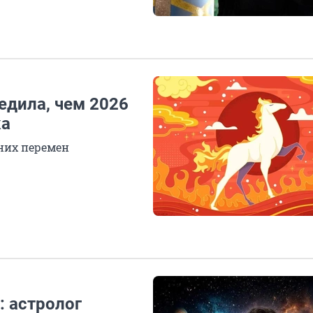
дила, чем 2026
ка
тних перемен
: астролог