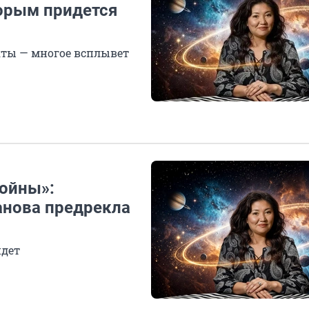
торым придется
кты — многое всплывет
ойны»:
нова предрекла
йдет