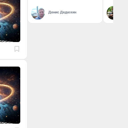
Денис Дедюхин
Га