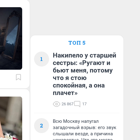
ТОП 5
Накипело у старшей
1
сестры: «Ругают и
бьют меня, потому
что я стою
спокойная, а она
плачет»
26 867
17
Всю Москву напугал
2
загадочный взрыв: его звук
слышали везде, а причина