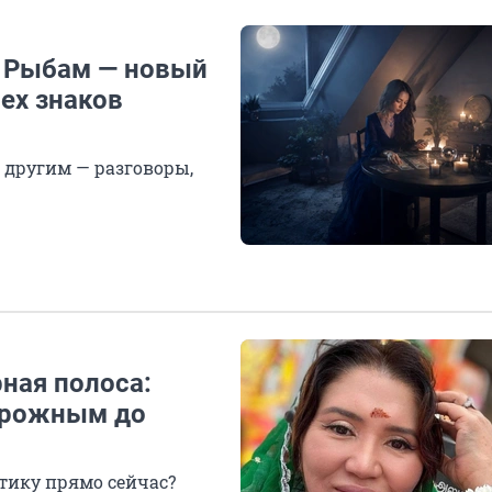
, Рыбам — новый
сех знаков
 другим — разговоры,
ная полоса:
торожным до
тику прямо сейчас?