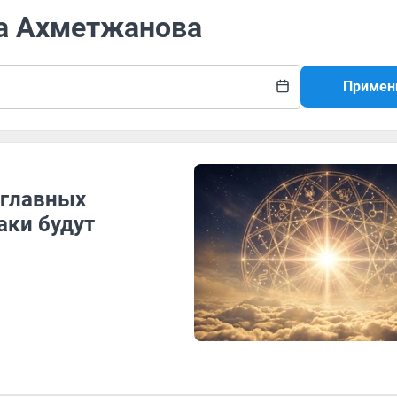
та Ахметжанова
Примен
 главных
аки будут