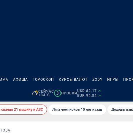
АММА
АФИША
ГОРОСКОП
КУРСЫ ВАЛЮТ
ZODY
ИГРЫ
ПРО
USD 82,17
СЕЙЧАС
3
ПРОБКИ
+34°C
EUR 94,84
спалил 21 машину и АЗС
Лига чемпионов 10 лет назад
Доходы кан
НОВА