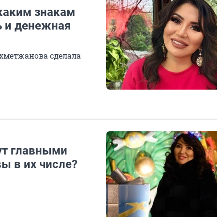
каким знакам
ь и денежная
Ахметжанова сделала
ут главными
ы в их числе?