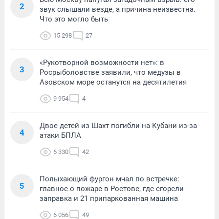
2
звук слышали везде, а причина неизвестна.
Что это могло быть
15 298
27
«Рукотворной возможности нет»: в
3
Росрыболовстве заявили, что медузы в
Азовском море останутся на десятилетия
9 954
4
Двое детей из Шахт погибли на Кубани из-за
4
атаки БПЛА
6 330
42
Полыхающий фургон мчал по встречке:
5
главное о пожаре в Ростове, где сгорели
заправка и 21 припаркованная машина
6 056
49