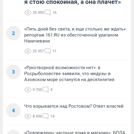
я стою спокойная, а она плачет»
26 450
16
«Пять дней без света, и еще столько же ждать»:
2
репортаж 161.RU из обесточенной ураганом
Нахичевани
23 357
11
«Рукотворной возможности нет»: в
3
Росрыболовстве заявили, что медузы в
Азовском море останутся на десятилетия
9 700
4
Что взрывается над Ростовом? Ответ властей
4
8 456
14
«Повреждены частные дома и магазин». БПЛА