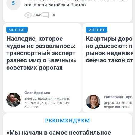
5
атаковали Батайск и Ростов
7 449
14
МНЕНИЕ
МНЕНИЕ
Наследие, которое
Квартиры доро
чудом не развалилось:
но дешевеют: п
транспортный эксперт
рынок недвижи
разнес миф о «вечных»
сейчас такой с
советских дорогах
Олег Арефьев
Екатерина Тороп
Блогер, предприниматель,
владелец в транспортном
директор агентст
бизнесе
недвижимости
РЕКОМЕНДУЕМ
«Мы начали в самое нестабильное