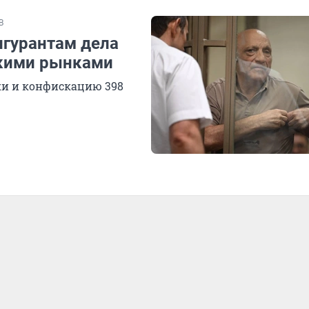
В
игурантам дела
скими рынками
ки и конфискацию 398