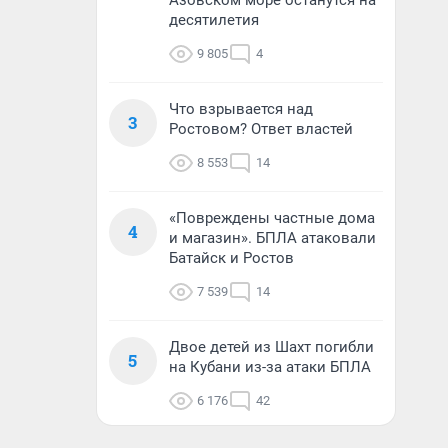
Азовском море останутся на
десятилетия
9 805
4
Что взрывается над
3
Ростовом? Ответ властей
8 553
14
«Повреждены частные дома
4
и магазин». БПЛА атаковали
Батайск и Ростов
7 539
14
Двое детей из Шахт погибли
5
на Кубани из-за атаки БПЛА
6 176
42