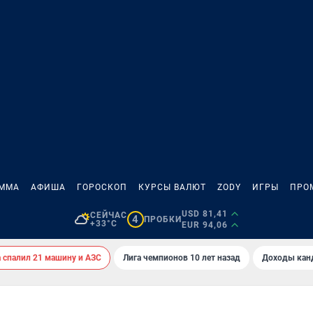
АММА
АФИША
ГОРОСКОП
КУРСЫ ВАЛЮТ
ZODY
ИГРЫ
ПРО
USD 81,41
СЕЙЧАС
4
ПРОБКИ
+33°C
EUR 94,06
спалил 21 машину и АЗС
Лига чемпионов 10 лет назад
Доходы кан