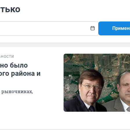
итько
Примен
БНОСТИ
ьно было
ого района и
— рыночниках,