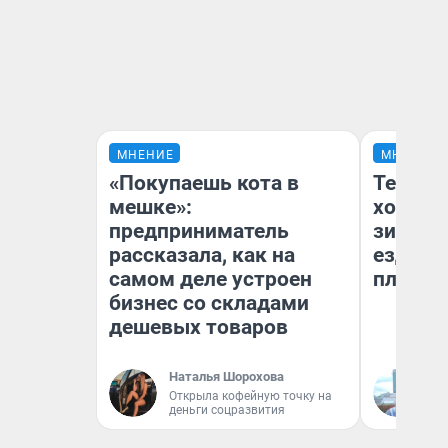
МНЕНИЕ
МНЕНИЕ
«Покупаешь кота в
Тепло 
мешке»:
холодн
предприниматель
зимой.
рассказала, как на
ездит н
самом деле устроен
плюсы 
бизнес со складами
дешевых товаров
Наталья Шорохова
Д
Открыла кофейную точку на
деньги соцразвития