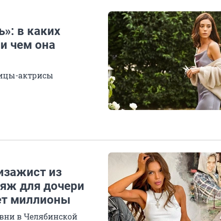
»: в каких
и чем она
вицы-актрисы
изажист из
ияж для дочери
ет миллионы
вни в Челябинской