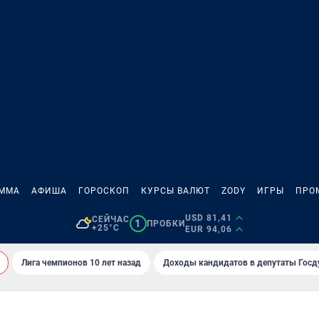
АММА
АФИША
ГОРОСКОП
КУРСЫ ВАЛЮТ
ZODY
ИГРЫ
ПРО
USD 81,41
СЕЙЧАС
1
ПРОБКИ
+25°C
EUR 94,06
Лига чемпионов 10 лет назад
Доходы кандидатов в депутаты Гос