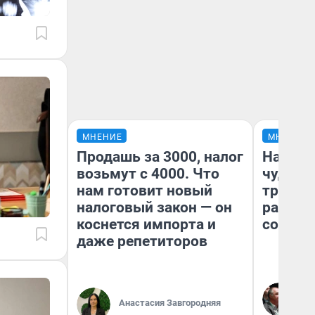
МНЕНИЕ
МНЕНИЕ
Продашь за 3000, налог
Наслед
возьмут с 4000. Что
чудом 
нам готовит новый
трансп
налоговый закон — он
разнес
коснется импорта и
советс
даже репетиторов
Ол
Бл
Анастасия Завгородняя
вл