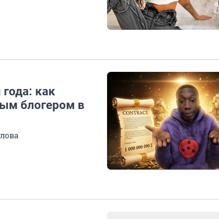
 года: как
тым блогером в
слова