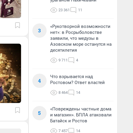
ураганом Нахичевани
23 361
11
«Рукотворной возможности
3
нет»: в Росрыболовстве
заявили, что медузы в
Азовском море останутся на
десятилетия
9 711
4
Что взрывается над
4
Ростовом? Ответ властей
8 464
14
«Повреждены частные дома
5
и магазин». БПЛА атаковали
Батайск и Ростов
7 457
14