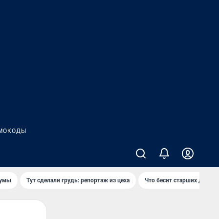
МОКОДЫ
думы
Тут сделали грудь: репортаж из цеха
Что бесит старших детей