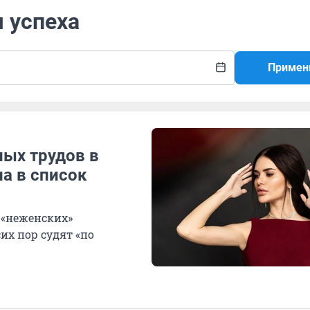
я успеха
Примен
ных трудов в
ла в список
 «неженских»
их пор судят «по