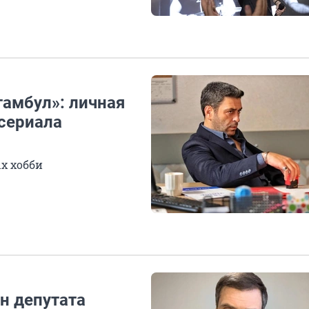
тамбул»: личная
сериала
х хобби
н депутата