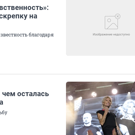
вственность»:
скрепку на
известность благодаря
с чем осталась
а
ьбу