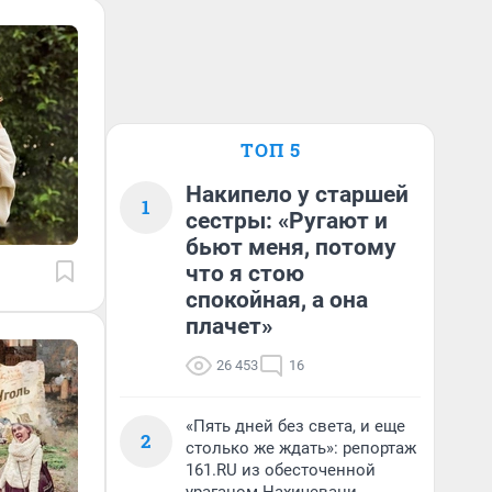
ТОП 5
Накипело у старшей
1
сестры: «Ругают и
бьют меня, потому
что я стою
спокойная, а она
плачет»
26 453
16
«Пять дней без света, и еще
2
столько же ждать»: репортаж
161.RU из обесточенной